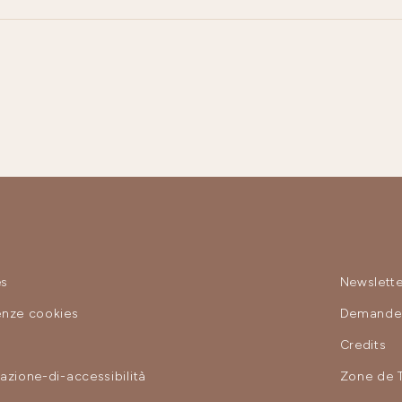
es
Newslette
enze cookies
Demande 
y
Credits
razione-di-accessibilità
Zone de 