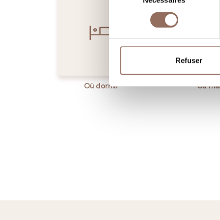
Nécessaires
du
consentement
Refuser
Où dormir
Où ma