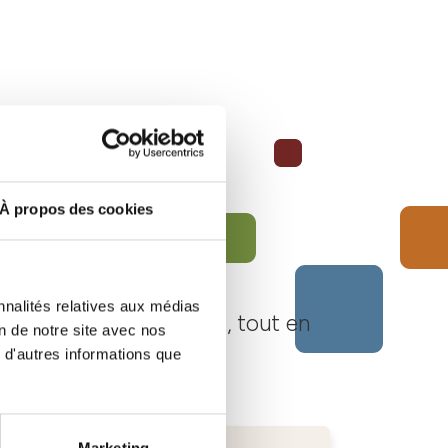
À propos des cookies
nnalités relatives aux médias
Langhe Monferrato Roero, tout en
on de notre site avec nos
 d'autres informations que