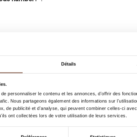
Détails
Vos vacances
ies.
e personnaliser le contenu et les annonces, d'offrir des fonctio
, quoi faire et visiter dans chaque coin de 
rafic. Nous partageons également des informations sur l'utilisati
gardant un œil sur la météo en temps réel
, de publicité et d'analyse, qui peuvent combiner celles-ci avec
ils ont collectées lors de votre utilisation de leurs services.