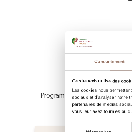
Consentement
Ce site web utilise des cook
Les cookies nous permettent d
Programmez où dormir, où manger
sociaux et d'analyser notre t
partenaires de médias sociaux
vous leur avez fournies ou qu'
Sélection