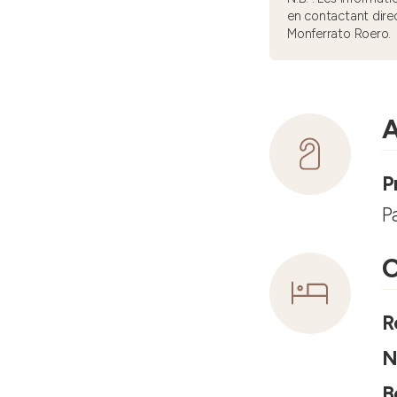
en contactant dire
Monferrato Roero.
A
P
P
C
R
N
B