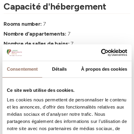
Capacité d'hébergement
Rooms number:
7
Nombre d'appartements:
7
Nombre de salles de bains:
7
Beds number:
14
Consentement
Détails
À propos des cookies
Ce site web utilise des cookies.
Vos vacances
Les cookies nous permettent de personnaliser le contenu
et les annonces, d'offrir des fonctionnalités relatives aux
médias sociaux et d'analyser notre trafic. Nous
Programmez où dormir, où manger, quoi faire et visiter
partageons également des informations sur l'utilisation de
dans chaque coin de Langhe Monferrato Roero, tout en
notre site avec nos partenaires de médias sociaux, de
gardant un œil sur la météo en temps réel