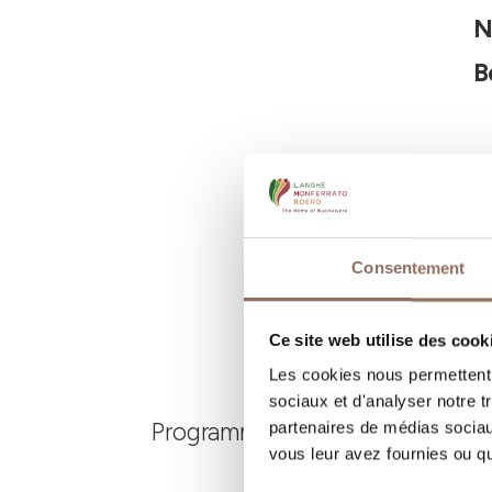
N
B
Consentement
Ce site web utilise des cook
Les cookies nous permettent d
sociaux et d'analyser notre t
Programmez où dormir, où manger
partenaires de médias sociaux
vous leur avez fournies ou qu'