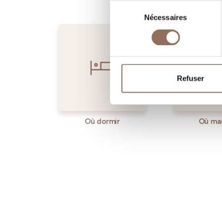
Sélection
Nécessaires
du
consentement
Refuser
Où dormir
Où ma