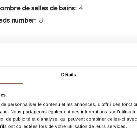
ombre de salles de bains:
4
eds number:
8
Détails
ies.
Vos vacances
e personnaliser le contenu et les annonces, d'offrir des fonctio
rafic. Nous partageons également des informations sur l'utilisati
, quoi faire et visiter dans chaque coin de 
, de publicité et d'analyse, qui peuvent combiner celles-ci avec
ils ont collectées lors de votre utilisation de leurs services.
gardant un œil sur la météo en temps réel