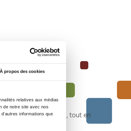
À propos des cookies
nnalités relatives aux médias
on de notre site avec nos
Langhe Monferrato Roero, tout en
 d'autres informations que