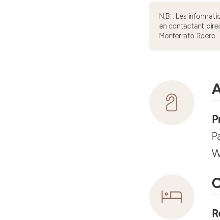
N.B. : Les informa
en contactant dire
Monferrato Roero.
A
P
P
W
C
R