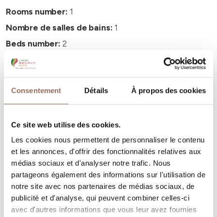
Rooms number:
1
Nombre de salles de bains:
1
Beds number:
2
Consentement
Détails
À propos des cookies
Vos vacances
Ce site web utilise des cookies.
Les cookies nous permettent de personnaliser le contenu
Programmez où dormir, où manger, quoi faire et visiter
et les annonces, d'offrir des fonctionnalités relatives aux
dans chaque coin de Langhe Monferrato Roero, tout en
médias sociaux et d'analyser notre trafic. Nous
gardant un œil sur la météo en temps réel
partageons également des informations sur l'utilisation de
notre site avec nos partenaires de médias sociaux, de
publicité et d'analyse, qui peuvent combiner celles-ci
avec d'autres informations que vous leur avez fournies