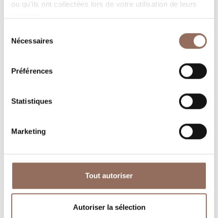
ou qu'ils ont collectées lors de votre utilisation de leurs
services.
Sélection
Nécessaires
du
Où dormir
Où manger
consentement
Préférences
Statistiques
Marketing
Operateurs du
Services
Tourisme
Entrant
Tout autoriser
Autoriser la sélection