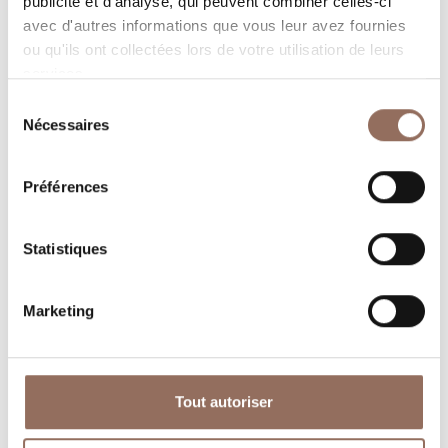
publicité et d'analyse, qui peuvent combiner celles-ci
avec d'autres informations que vous leur avez fournies
ou qu'ils ont collectées lors de votre utilisation de leurs
services.
Sélection
Nécessaires
du
consentement
Préférences
Où dormir
Où manger
Statistiques
Marketing
Operateurs du
Services
Tourisme
Tout autoriser
Entrant