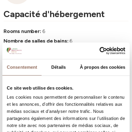
Capacité d'hébergement
Rooms number:
6
Nombre de salles de bains:
6
Beds number:
12
Consentement
Détails
À propos des cookies
Ce site web utilise des cookies.
Vos vacances
Les cookies nous permettent de personnaliser le contenu
et les annonces, d'offrir des fonctionnalités relatives aux
Programmez où dormir, où manger, quoi faire et visiter
médias sociaux et d'analyser notre trafic. Nous
partageons également des informations sur l'utilisation de
dans chaque coin de Langhe Monferrato Roero, tout en
notre site avec nos partenaires de médias sociaux, de
gardant un œil sur la météo en temps réel