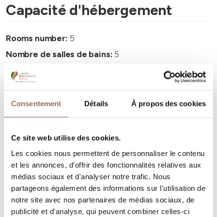
Capacité d'hébergement
Rooms number:
5
Nombre de salles de bains:
5
Beds number:
12
Consentement
Détails
À propos des cookies
Ce site web utilise des cookies.
Vos vacances
Les cookies nous permettent de personnaliser le contenu
et les annonces, d'offrir des fonctionnalités relatives aux
Programmez où dormir, où manger, quoi faire et visiter
médias sociaux et d'analyser notre trafic. Nous
dans chaque coin de Langhe Monferrato Roero, tout en
partageons également des informations sur l'utilisation de
gardant un œil sur la météo en temps réel
notre site avec nos partenaires de médias sociaux, de
publicité et d'analyse, qui peuvent combiner celles-ci