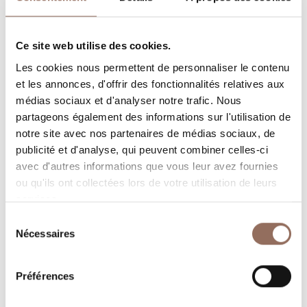
Capacité d'hébergement
Ce site web utilise des cookies.
Rooms number:
13
Les cookies nous permettent de personnaliser le contenu
Nombre de salles de bains:
13
et les annonces, d'offrir des fonctionnalités relatives aux
médias sociaux et d'analyser notre trafic. Nous
Beds number:
25
partageons également des informations sur l'utilisation de
notre site avec nos partenaires de médias sociaux, de
publicité et d'analyse, qui peuvent combiner celles-ci
avec d'autres informations que vous leur avez fournies
ou qu'ils ont collectées lors de votre utilisation de leurs
services.
Vos vacances
Sélection
Nécessaires
du
Programmez où dormir, où manger, quoi faire et visiter
consentement
dans chaque coin de Langhe Monferrato Roero, tout en
Préférences
gardant un œil sur la météo en temps réel