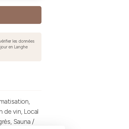
érifier les données
éjour en Langhe
matisation,
n de vin, Local
grès, Sauna /