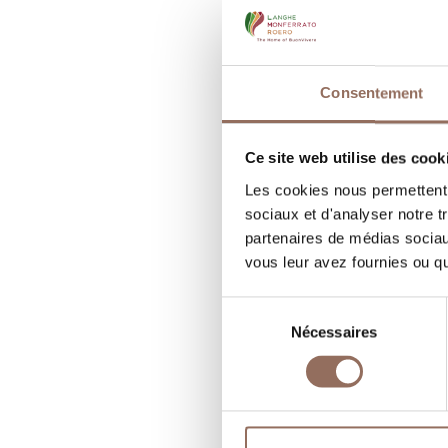
B
C
Consentement
R
Ce site web utilise des cook
N
Les cookies nous permettent d
B
sociaux et d'analyser notre t
partenaires de médias sociaux
vous leur avez fournies ou qu'
Sélection
Nécessaires
du
consentement