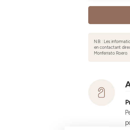
N.B. : Les informa
en contactant dire
Monferrato Roero.
A
P
P
p