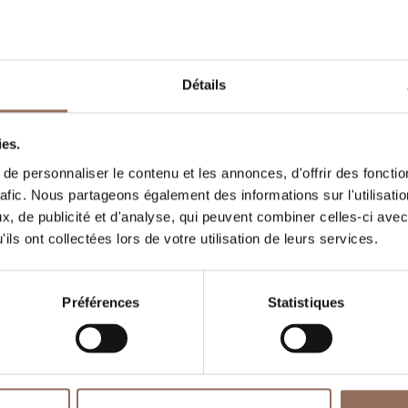
ain turc, Wifi, Accessible aux personnes hand
apacité d'hébergement
Détails
ooms number:
8
ies.
ombre de salles de bains:
8
e personnaliser le contenu et les annonces, d'offrir des fonctio
eds number:
16
rafic. Nous partageons également des informations sur l'utilisati
, de publicité et d'analyse, qui peuvent combiner celles-ci avec
ils ont collectées lors de votre utilisation de leurs services.
Préférences
Statistiques