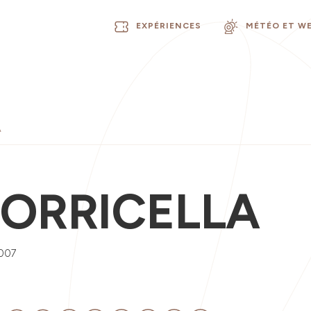
EXPÉRIENCES
MÉTÉO ET W
A
TORRICELLA
007