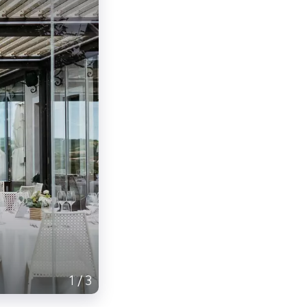
1
/
3