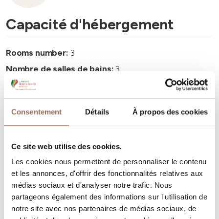
Capacité d'hébergement
Rooms number:
3
Nombre de salles de bains:
3
Beds number:
6
Consentement
Détails
À propos des cookies
Ce site web utilise des cookies.
Vos vacances
Les cookies nous permettent de personnaliser le contenu
et les annonces, d'offrir des fonctionnalités relatives aux
Programmez où dormir, où manger, quoi faire et visiter
médias sociaux et d'analyser notre trafic. Nous
partageons également des informations sur l'utilisation de
dans chaque coin de Langhe Monferrato Roero, tout en
notre site avec nos partenaires de médias sociaux, de
gardant un œil sur la météo en temps réel