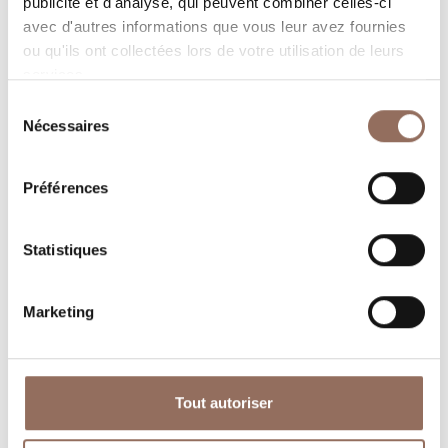
publicité et d'analyse, qui peuvent combiner celles-ci
avec d'autres informations que vous leur avez fournies
ou qu'ils ont collectées lors de votre utilisation de leurs
services.
Sélection
Nécessaires
du
consentement
Préférences
Où dormir
Où manger
Statistiques
Marketing
Operateurs du
Services
Tourisme
Tout autoriser
Entrant