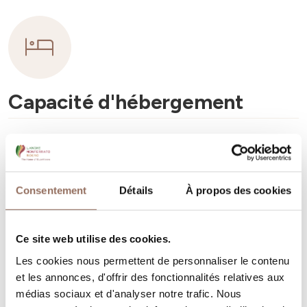
Capacité d'hébergement
Rooms number:
15
Nombre de salles de bains:
15
Beds number:
25
Consentement
Détails
À propos des cookies
Ce site web utilise des cookies.
Les cookies nous permettent de personnaliser le contenu
et les annonces, d'offrir des fonctionnalités relatives aux
Vos vacances
médias sociaux et d'analyser notre trafic. Nous