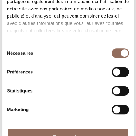
partageons également des informations sur l'utilisation de
notre site avec nos partenaires de médias sociaux, de
Programmez où dormir, où manger, quoi faire et visiter
publicité et d'analyse, qui peuvent combiner celles-ci
dans chaque coin de Langhe Monferrato Roero, tout en
avec d'autres informations que vous leur avez fournies
gardant un œil sur la météo en temps réel
ou qu'ils ont collectées lors de votre utilisation de leurs
services.
Sélection
Nécessaires
du
consentement
Préférences
Où dormir
Où manger
Statistiques
Marketing