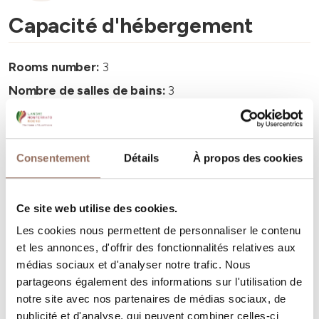
Capacité d'hébergement
Rooms number:
3
Nombre de salles de bains:
3
Beds number:
6
Consentement
Détails
À propos des cookies
Ce site web utilise des cookies.
Vos vacances
Les cookies nous permettent de personnaliser le contenu
et les annonces, d'offrir des fonctionnalités relatives aux
Programmez où dormir, où manger, quoi faire et visiter
médias sociaux et d'analyser notre trafic. Nous
dans chaque coin de Langhe Monferrato Roero, tout en
partageons également des informations sur l'utilisation de
notre site avec nos partenaires de médias sociaux, de
gardant un œil sur la météo en temps réel
publicité et d'analyse, qui peuvent combiner celles-ci