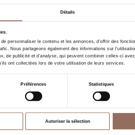
ooms number:
2
Détails
ombre de salles de bains:
2
eds number:
4
ies.
e personnaliser le contenu et les annonces, d'offrir des fonctio
rafic. Nous partageons également des informations sur l'utilisati
, de publicité et d'analyse, qui peuvent combiner celles-ci avec
ils ont collectées lors de votre utilisation de leurs services.
Préférences
Statistiques
Vos vacances
Autoriser la sélection
, quoi faire et visiter dans chaque coin de 