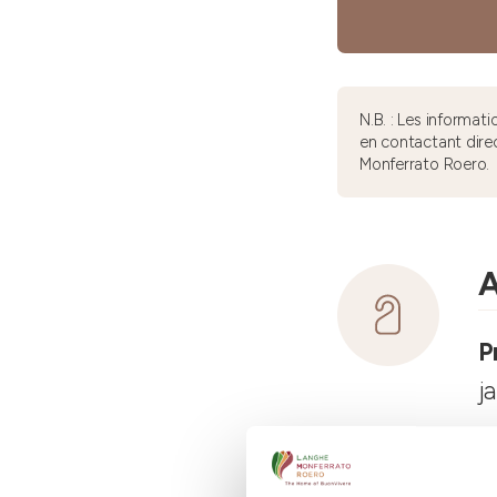
N.B. : Les informa
en contactant dire
Monferrato Roero.
A
P
j
C