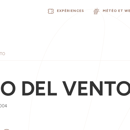
EXPÉRIENCES
MÉTÉO ET W
NTO
CO DEL VENT
0004