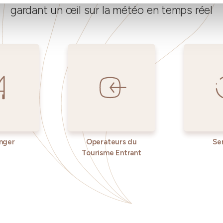
gardant un œil sur la météo en temps réel
nger
Operateurs du
Se
Tourisme Entrant