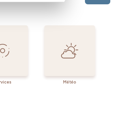
rvices
Météo