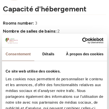
Capacité d'hébergement
Rooms number:
3
Nombre de salles de bains:
2
Beds number:
6
Consentement
Détails
À propos des cookies
Ce site web utilise des cookies.
Vos vacances
Les cookies nous permettent de personnaliser le contenu
et les annonces, d'offrir des fonctionnalités relatives aux
Programmez où dormir, où manger, quoi faire et visiter
médias sociaux et d'analyser notre trafic. Nous
dans chaque coin de Langhe Monferrato Roero, tout en
partageons également des informations sur l'utilisation de
notre site avec nos partenaires de médias sociaux, de
gardant un œil sur la météo en temps réel
publicité et d'analyse, qui peuvent combiner celles-ci