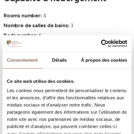
Rooms number:
4
Nombre de salles de bains:
3
Beds number:
6
Consentement
Détails
À propos des cookies
Vos vacances
Ce site web utilise des cookies.
Les cookies nous permettent de personnaliser le contenu
Programmez où dormir, où manger, quoi faire et visiter
et les annonces, d'offrir des fonctionnalités relatives aux
dans chaque coin de Langhe Monferrato Roero, tout en
médias sociaux et d'analyser notre trafic. Nous
partageons également des informations sur l'utilisation de
gardant un œil sur la météo en temps réel
notre site avec nos partenaires de médias sociaux, de
publicité et d'analyse, qui peuvent combiner celles-ci
avec d'autres informations que vous leur avez fournies