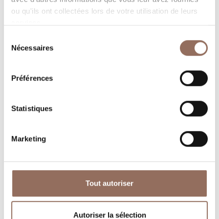
ou qu'ils ont collectées lors de votre utilisation de leurs
services.
Sélection
Nécessaires
du
consentement
Où dormir
Où manger
Préférences
Statistiques
Marketing
Operateurs du
Services
Tourisme
Entrant
Tout autoriser
Autoriser la sélection