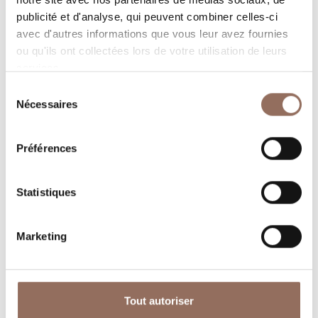
dans chaque coin de Langhe Monferrato Roero, tout en
publicité et d'analyse, qui peuvent combiner celles-ci
gardant un œil sur la météo en temps réel
avec d'autres informations que vous leur avez fournies
ou qu'ils ont collectées lors de votre utilisation de leurs
services.
Sélection
Nécessaires
du
consentement
Préférences
Où dormir
Où manger
Statistiques
Marketing
Operateurs du
Services
Tout autoriser
Tourisme