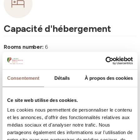
Capacité d'hébergement
Rooms number:
6
Nombre de salles de bains:
6
Beds number:
12
Consentement
Détails
À propos des cookies
Ce site web utilise des cookies.
Les cookies nous permettent de personnaliser le contenu
Vos vacances
et les annonces, d'offrir des fonctionnalités relatives aux
médias sociaux et d'analyser notre trafic. Nous
Programmez où dormir, où manger, quoi faire et visiter
partageons également des informations sur l'utilisation de
notre site avec nos partenaires de médias sociaux, de