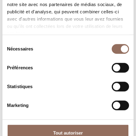
Programmez où dormir, où manger, quoi faire et visiter
notre site avec nos partenaires de médias sociaux, de
dans chaque coin de Langhe Monferrato Roero, tout en
publicité et d'analyse, qui peuvent combiner celles-ci
gardant un œil sur la météo en temps réel
avec d'autres informations que vous leur avez fournies
ou qu'ils ont collectées lors de votre utilisation de leurs
services.
Sélection
Nécessaires
du
consentement
Préférences
Où dormir
Où manger
Statistiques
Marketing
Tout autoriser
Operateurs du
Services