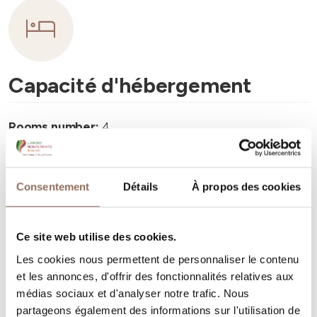
Capacité d'hébergement
Rooms number:
4
Nombre de salles de bains:
4
Beds number:
10
Consentement
Détails
À propos des cookies
Ce site web utilise des cookies.
Les cookies nous permettent de personnaliser le contenu
et les annonces, d'offrir des fonctionnalités relatives aux
Vos vacances
médias sociaux et d'analyser notre trafic. Nous
partageons également des informations sur l'utilisation de