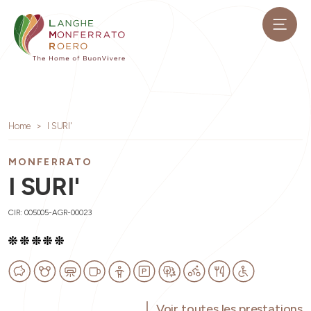
Home
I SURI'
MONFERRATO
I SURI'
CIR: 005005-AGR-00023
Voir toutes les prestations