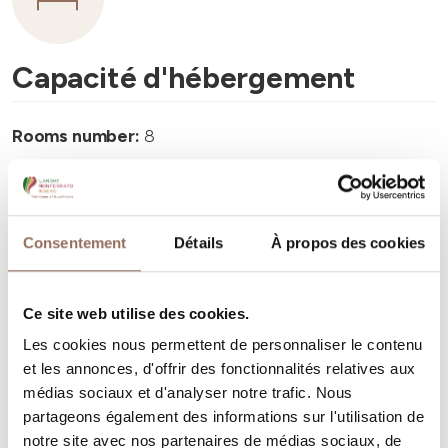
Capacité d'hébergement
Rooms number:
8
Nombre de salles de bains:
8
Beds number:
24
Consentement
Détails
À propos des cookies
Ce site web utilise des cookies.
Les cookies nous permettent de personnaliser le contenu
Vos vacances
et les annonces, d'offrir des fonctionnalités relatives aux
médias sociaux et d'analyser notre trafic. Nous
Programmez où dormir, où manger, quoi faire et visiter
partageons également des informations sur l'utilisation de
dans chaque coin de Langhe Monferrato Roero, tout en
notre site avec nos partenaires de médias sociaux, de