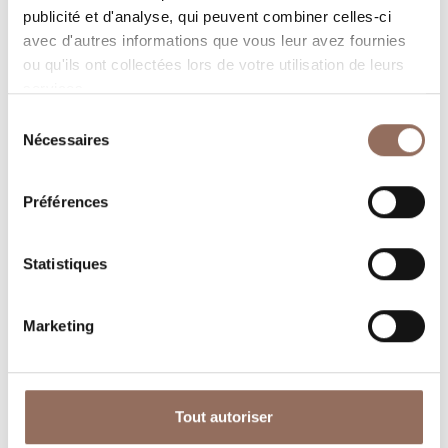
gardant un œil sur la météo en temps réel
publicité et d'analyse, qui peuvent combiner celles-ci
avec d'autres informations que vous leur avez fournies
ou qu'ils ont collectées lors de votre utilisation de leurs
services.
Sélection
Nécessaires
du
consentement
Préférences
Où dormir
Où manger
Statistiques
Marketing
Operateurs du
Services
Tout autoriser
Tourisme
Entrant