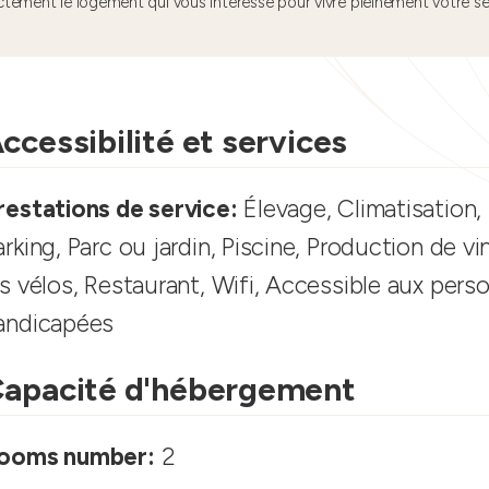
ctement le logement qui vous intéresse pour vivre pleinement votre s
ccessibilité et services
restations de service:
Élevage, Climatisation, 
arking, Parc ou jardin, Piscine, Production de vi
es vélos, Restaurant, Wifi, Accessible aux pers
andicapées
apacité d'hébergement
ooms number:
2