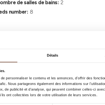
ombre de salles de bains:
2
eds number:
8
Détails
Vos vacances
ies.
e personnaliser le contenu et les annonces, d'offrir des fonctio
rafic. Nous partageons également des informations sur l'utilisati
, quoi faire et visiter dans chaque coin de 
, de publicité et d'analyse, qui peuvent combiner celles-ci avec
ils ont collectées lors de votre utilisation de leurs services.
gardant un œil sur la météo en temps réel