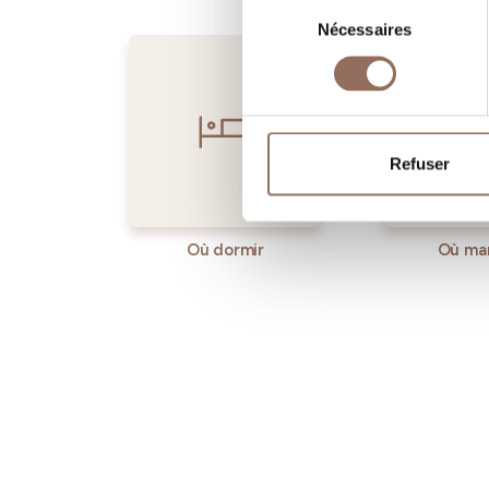
Sélection
Nécessaires
du
consentement
Refuser
Où dormir
Où ma