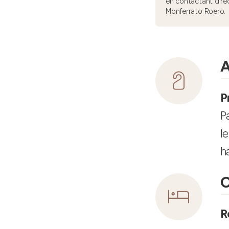
en contactant dire
Monferrato Roero.
A
P
P
l
h
C
R