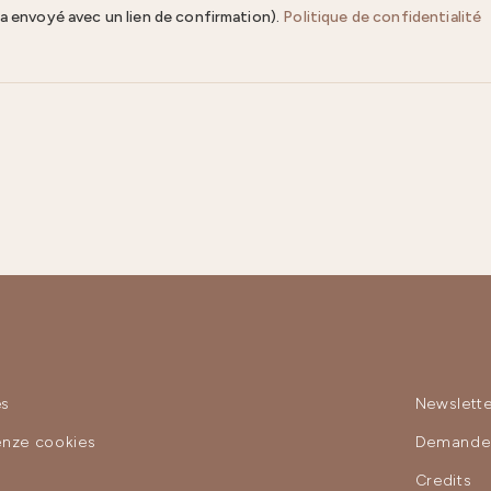
ra envoyé avec un lien de confirmation).
Politique de confidentialité
es
Newslette
enze cookies
Demande 
y
Credits