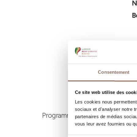
N
B
Consentement
Ce site web utilise des cook
Les cookies nous permettent d
sociaux et d'analyser notre t
Programmez où dormir, où manger
partenaires de médias sociaux
vous leur avez fournies ou qu'