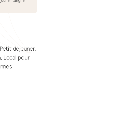
éjour en Langhe
Petit dejeuner,
n, Local pour
onnes