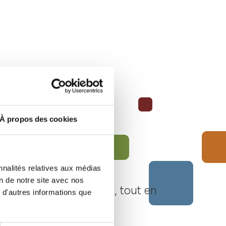
À propos des cookies
nnalités relatives aux médias
on de notre site avec nos
Langhe Monferrato Roero, tout en
 d'autres informations que