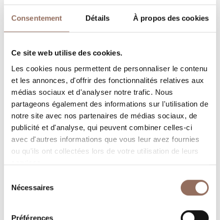
Capacité d'hébergement
Consentement
Détails
À propos des cookies
Rooms number:
6
Nombre d'appartements:
3
Ce site web utilise des cookies.
Nombre de chambres:
2
Les cookies nous permettent de personnaliser le contenu
et les annonces, d'offrir des fonctionnalités relatives aux
Nombre de salles de bain dans les appartements:
3
médias sociaux et d'analyser notre trafic. Nous
Nombre de salles de bains:
6
partageons également des informations sur l'utilisation de
notre site avec nos partenaires de médias sociaux, de
Beds number:
18
publicité et d'analyse, qui peuvent combiner celles-ci
avec d'autres informations que vous leur avez fournies
ou qu'ils ont collectées lors de votre utilisation de leurs
services.
Sélection
Nécessaires
Vos vacances
du
consentement
Programmez où dormir, où manger, quoi faire et visiter
Préférences