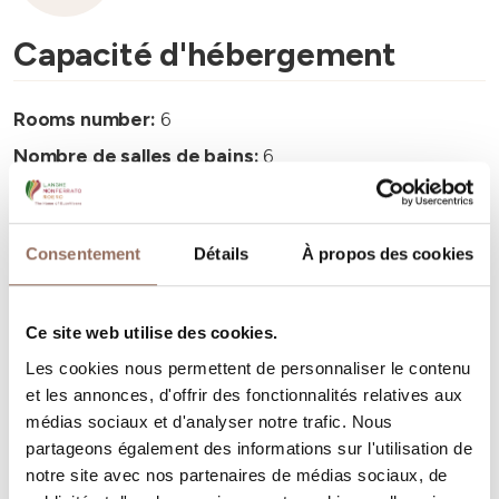
Capacité d'hébergement
Rooms number:
6
Nombre de salles de bains:
6
Beds number:
12
Consentement
Détails
À propos des cookies
Ce site web utilise des cookies.
Vos vacances
Les cookies nous permettent de personnaliser le contenu
et les annonces, d'offrir des fonctionnalités relatives aux
Programmez où dormir, où manger, quoi faire et visiter
médias sociaux et d'analyser notre trafic. Nous
partageons également des informations sur l'utilisation de
dans chaque coin de Langhe Monferrato Roero, tout en
notre site avec nos partenaires de médias sociaux, de
gardant un œil sur la météo en temps réel