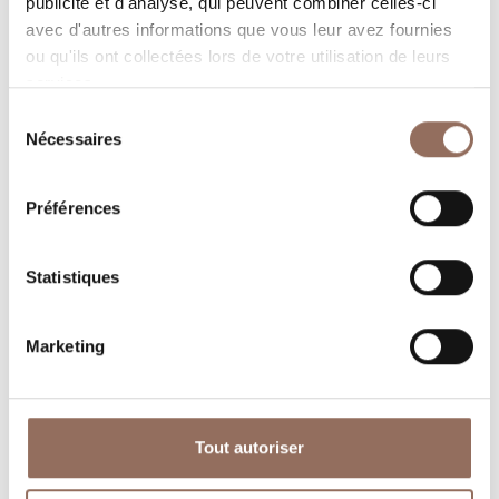
publicité et d'analyse, qui peuvent combiner celles-ci
avec d'autres informations que vous leur avez fournies
ou qu'ils ont collectées lors de votre utilisation de leurs
services.
Sélection
Nécessaires
du
consentement
Préférences
Où dormir
Où manger
Statistiques
Marketing
Operateurs du
Services
Tourisme
Tout autoriser
Entrant