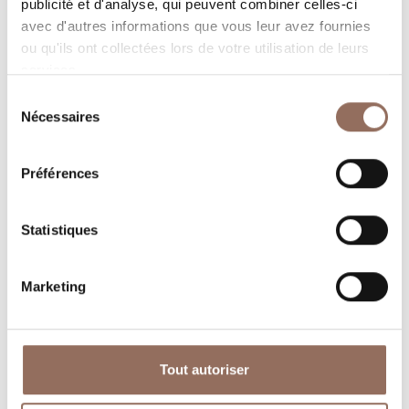
publicité et d'analyse, qui peuvent combiner celles-ci
avec d'autres informations que vous leur avez fournies
ou qu'ils ont collectées lors de votre utilisation de leurs
services.
Sélection
Nécessaires
du
consentement
Préférences
Où dormir
Où manger
Statistiques
Marketing
Operateurs du
Services
Tourisme
Tout autoriser
Entrant