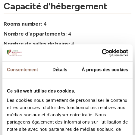
Capacité d'hébergement
Rooms number:
4
Nombre d'appartements:
4
Nombre de salles de bains:
4
Beds number:
8
Consentement
Détails
À propos des cookies
Ce site web utilise des cookies.
Vos vacances
Les cookies nous permettent de personnaliser le contenu
et les annonces, d'offrir des fonctionnalités relatives aux
médias sociaux et d'analyser notre trafic. Nous
Programmez où dormir, où manger, quoi faire et visiter
partageons également des informations sur l'utilisation de
dans chaque coin de Langhe Monferrato Roero, tout en
notre site avec nos partenaires de médias sociaux, de
gardant un œil sur la météo en temps réel