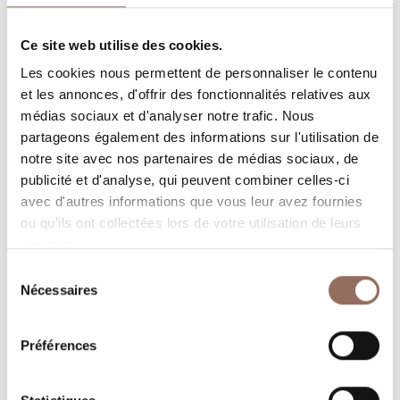
Ce site web utilise des cookies.
Rooms number:
5
Les cookies nous permettent de personnaliser le contenu
Nombre de salles de bains:
5
et les annonces, d'offrir des fonctionnalités relatives aux
Beds number:
10
médias sociaux et d'analyser notre trafic. Nous
partageons également des informations sur l'utilisation de
notre site avec nos partenaires de médias sociaux, de
publicité et d'analyse, qui peuvent combiner celles-ci
avec d'autres informations que vous leur avez fournies
ou qu'ils ont collectées lors de votre utilisation de leurs
Vos vacances
services.
Sélection
Nécessaires
Programmez où dormir, où manger, quoi faire et visiter
du
consentement
dans chaque coin de Langhe Monferrato Roero, tout en
gardant un œil sur la météo en temps réel
Préférences