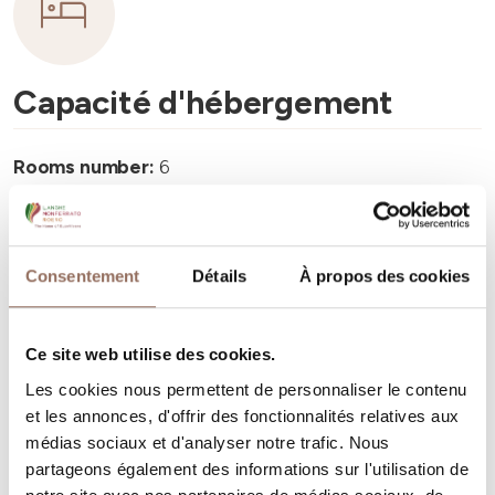
Capacité d'hébergement
Rooms number:
6
Nombre de salles de bains:
6
Beds number:
12
Consentement
Détails
À propos des cookies
Ce site web utilise des cookies.
Les cookies nous permettent de personnaliser le contenu
Vos vacances
et les annonces, d'offrir des fonctionnalités relatives aux
médias sociaux et d'analyser notre trafic. Nous
Programmez où dormir, où manger, quoi faire et visiter
partageons également des informations sur l'utilisation de