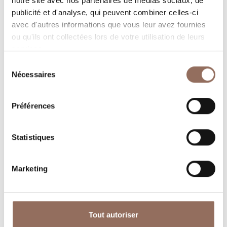
notre site avec nos partenaires de médias sociaux, de
dans chaque coin de Langhe Monferrato Roero, tout en
publicité et d'analyse, qui peuvent combiner celles-ci
gardant un œil sur la météo en temps réel
avec d'autres informations que vous leur avez fournies
ou qu'ils ont collectées lors de votre utilisation de leurs
services.
Sélection
Nécessaires
du
consentement
Préférences
Où dormir
Où manger
Statistiques
Marketing
Operateurs du
Services
Tout autoriser
Tourisme