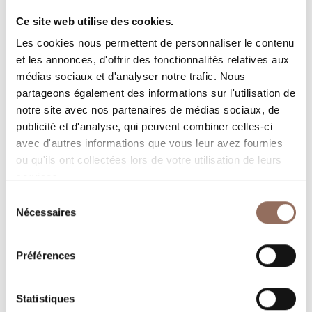
Rooms number:
3
Ce site web utilise des cookies.
Nombre de salles de bains:
3
Les cookies nous permettent de personnaliser le contenu
Beds number:
6
et les annonces, d'offrir des fonctionnalités relatives aux
médias sociaux et d'analyser notre trafic. Nous
partageons également des informations sur l'utilisation de
notre site avec nos partenaires de médias sociaux, de
publicité et d'analyse, qui peuvent combiner celles-ci
avec d'autres informations que vous leur avez fournies
ou qu'ils ont collectées lors de votre utilisation de leurs
Vos vacances
services.
Sélection
Programmez où dormir, où manger, quoi faire et visiter
Nécessaires
du
dans chaque coin de Langhe Monferrato Roero, tout en
consentement
gardant un œil sur la météo en temps réel
Préférences
Statistiques