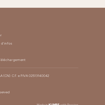
r
d'infos
Téléchargement
BA (CN). C.F. e P.IVA 02513140042
eserved
Made in
KUMBE
with Passion