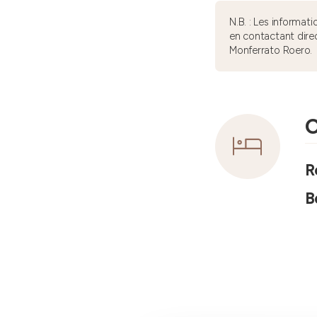
N.B. : Les informa
en contactant dire
Monferrato Roero.
C
R
B