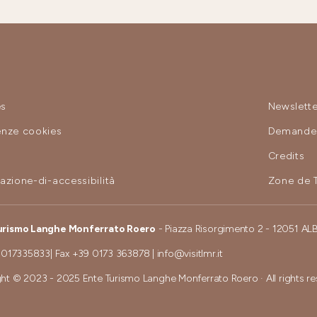
es
Newslette
enze cookies
Demande 
y
Credits
razione-di-accessibilità
Zone de 
urismo Langhe Monferrato Roero
- Piazza Risorgimento 2 - 12051 AL
 017335833
| Fax
+39 0173 363878
|
info@visitlmr.it
ht © 2023 - 2025 Ente Turismo Langhe Monferrato Roero · All rights r