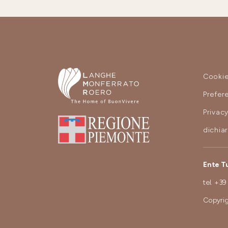
Cooki
Prefer
Privac
dichia
Ente T
tel.
+39
Copyrig