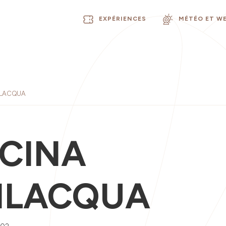
EXPÉRIENCES
MÉTÉO ET W
ILACQUA
CINA
ILACQUA