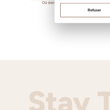
Où dormir
Où ma
Refuser
Stay 