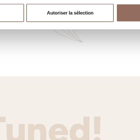
nger
Operateurs du
Se
Tourisme Entrant
Autoriser la sélection
Tuned!