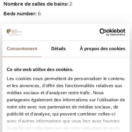
Nombre de salles de bains:
2
Beds number:
6
Consentement
Détails
À propos des cookies
Vos vacances
Ce site web utilise des cookies.
Programmez où dormir, où manger, quoi faire et visiter
Les cookies nous permettent de personnaliser le contenu
dans chaque coin de Langhe Monferrato Roero, tout en
et les annonces, d'offrir des fonctionnalités relatives aux
gardant un œil sur la météo en temps réel
médias sociaux et d'analyser notre trafic. Nous
partageons également des informations sur l'utilisation de
notre site avec nos partenaires de médias sociaux, de
publicité et d'analyse, qui peuvent combiner celles-ci
avec d'autres informations que vous leur avez fournies
ou qu'ils ont collectées lors de votre utilisation de leurs