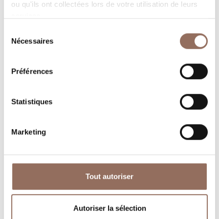
ou qu'ils ont collectées lors de votre utilisation de leurs
services.
Sélection
Nécessaires
du
Où dormir
Où manger
consentement
Préférences
Statistiques
Marketing
Operateurs du
Services
Tourisme
Entrant
Tout autoriser
Autoriser la sélection