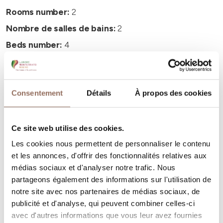
Rooms number:
2
Nombre de salles de bains:
2
Beds number:
4
Consentement
Détails
À propos des cookies
Vos vacances
Ce site web utilise des cookies.
Les cookies nous permettent de personnaliser le contenu
Programmez où dormir, où manger, quoi faire et visiter
et les annonces, d'offrir des fonctionnalités relatives aux
dans chaque coin de Langhe Monferrato Roero, tout en
médias sociaux et d'analyser notre trafic. Nous
gardant un œil sur la météo en temps réel
partageons également des informations sur l'utilisation de
notre site avec nos partenaires de médias sociaux, de
publicité et d'analyse, qui peuvent combiner celles-ci
avec d'autres informations que vous leur avez fournies