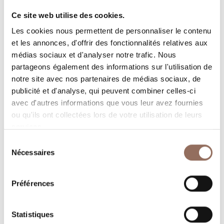
Rooms number:
3
Ce site web utilise des cookies.
Nombre de salles de bains:
3
Les cookies nous permettent de personnaliser le contenu
Beds number:
6
et les annonces, d'offrir des fonctionnalités relatives aux
médias sociaux et d'analyser notre trafic. Nous
partageons également des informations sur l'utilisation de
notre site avec nos partenaires de médias sociaux, de
publicité et d'analyse, qui peuvent combiner celles-ci
avec d'autres informations que vous leur avez fournies
ou qu'ils ont collectées lors de votre utilisation de leurs
Vos vacances
services.
Sélection
Programmez où dormir, où manger, quoi faire et visiter
Nécessaires
du
dans chaque coin de Langhe Monferrato Roero, tout en
consentement
gardant un œil sur la météo en temps réel
Préférences
Statistiques