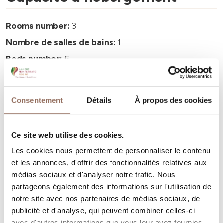
Rooms number:
3
Nombre de salles de bains:
1
Beds number:
6
Consentement
Détails
À propos des cookies
Vos vacances
Ce site web utilise des cookies.
Les cookies nous permettent de personnaliser le contenu
Programmez où dormir, où manger, quoi faire et visiter
et les annonces, d'offrir des fonctionnalités relatives aux
dans chaque coin de Langhe Monferrato Roero, tout en
médias sociaux et d'analyser notre trafic. Nous
partageons également des informations sur l'utilisation de
gardant un œil sur la météo en temps réel
notre site avec nos partenaires de médias sociaux, de
publicité et d'analyse, qui peuvent combiner celles-ci
avec d'autres informations que vous leur avez fournies