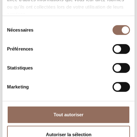
ou qu'ils ont collectées lors de votre utilisation de leurs
services.
Sélection
Nécessaires
du
consentement
Où dormir
Où manger
Préférences
Statistiques
Marketing
Operateurs du
Services
Tourisme
Entrant
Tout autoriser
Autoriser la sélection