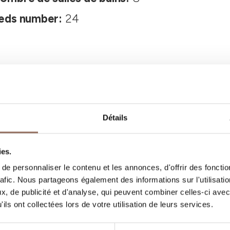
eds number:
24
Détails
Vos vacances
ies.
e personnaliser le contenu et les annonces, d'offrir des fonctio
rafic. Nous partageons également des informations sur l'utilisati
, quoi faire et visiter dans chaque coin de 
, de publicité et d'analyse, qui peuvent combiner celles-ci avec
gardant un œil sur la météo en temps réel
ils ont collectées lors de votre utilisation de leurs services.