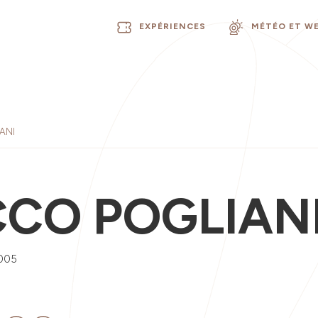
EXPÉRIENCES
MÉTÉO ET W
ANI
CCO POGLIAN
005