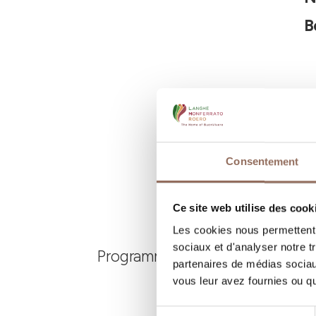
B
Consentement
Ce site web utilise des cook
Les cookies nous permettent d
sociaux et d'analyser notre t
Programmez où dormir, où manger
partenaires de médias sociaux
vous leur avez fournies ou qu'
Sélection