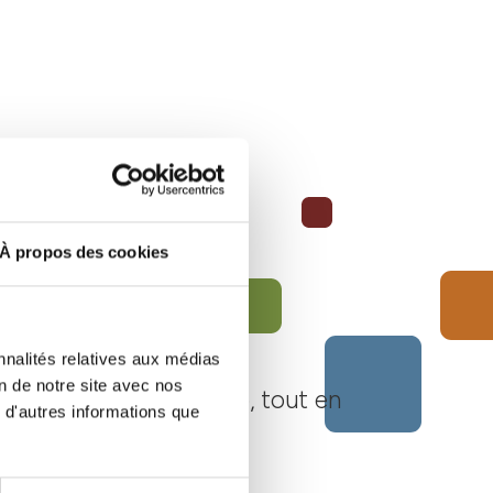
À propos des cookies
nnalités relatives aux médias
on de notre site avec nos
Langhe Monferrato Roero, tout en
 d'autres informations que