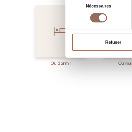
Nécessaires
du
consentement
Refuser
Où dormir
Où ma