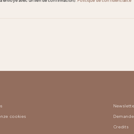
ra envoyé avec un lien de confirmation).
Politique de confidentialité
es
Newslette
enze cookies
Demande 
y
Credits