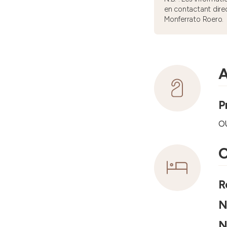
en contactant dire
Monferrato Roero.
A
P
o
C
R
N
N