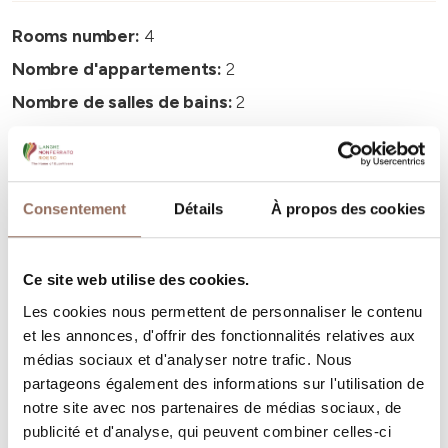
Rooms number:
4
Nombre d'appartements:
2
Nombre de salles de bains:
2
Beds number:
11
Consentement
Détails
À propos des cookies
Ce site web utilise des cookies.
Vos vacances
Les cookies nous permettent de personnaliser le contenu
et les annonces, d'offrir des fonctionnalités relatives aux
Programmez où dormir, où manger, quoi faire et visiter
médias sociaux et d'analyser notre trafic. Nous
dans chaque coin de Langhe Monferrato Roero, tout en
partageons également des informations sur l'utilisation de
gardant un œil sur la météo en temps réel
notre site avec nos partenaires de médias sociaux, de
publicité et d'analyse, qui peuvent combiner celles-ci