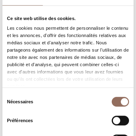
Rooms number:
9
Ce site web utilise des cookies.
Nombre d'appartements:
9
Les cookies nous permettent de personnaliser le contenu
Nombre de salles de bains:
9
et les annonces, d'offrir des fonctionnalités relatives aux
médias sociaux et d'analyser notre trafic. Nous
Beds number:
24
partageons également des informations sur l'utilisation de
notre site avec nos partenaires de médias sociaux, de
publicité et d'analyse, qui peuvent combiner celles-ci
avec d'autres informations que vous leur avez fournies
ou qu'ils ont collectées lors de votre utilisation de leurs
services.
Vos vacances
Sélection
Nécessaires
du
Programmez où dormir, où manger, quoi faire et visiter
consentement
dans chaque coin de Langhe Monferrato Roero, tout en
Préférences
gardant un œil sur la météo en temps réel