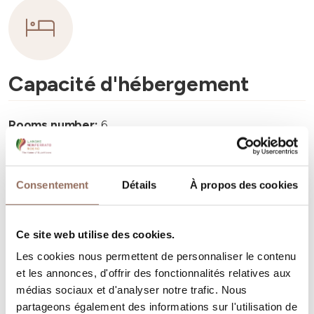
Capacité d'hébergement
Rooms number:
6
Nombre de salles de bains:
6
Beds number:
12
Consentement
Détails
À propos des cookies
Ce site web utilise des cookies.
Les cookies nous permettent de personnaliser le contenu
et les annonces, d'offrir des fonctionnalités relatives aux
Vos vacances
médias sociaux et d'analyser notre trafic. Nous
partageons également des informations sur l'utilisation de