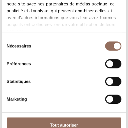
Programmez où dormir, où manger, quoi faire et visiter
notre site avec nos partenaires de médias sociaux, de
dans chaque coin de Langhe Monferrato Roero, tout en
publicité et d'analyse, qui peuvent combiner celles-ci
gardant un œil sur la météo en temps réel
avec d'autres informations que vous leur avez fournies
ou qu'ils ont collectées lors de votre utilisation de leurs
services.
Sélection
Nécessaires
du
consentement
Préférences
Où dormir
Où manger
Statistiques
Marketing
Tout autoriser
Operateurs du
Services