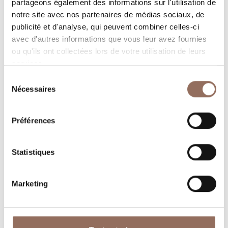
partageons également des informations sur l'utilisation de
notre site avec nos partenaires de médias sociaux, de
Programmez où dormir, où manger, quoi faire et visiter
publicité et d'analyse, qui peuvent combiner celles-ci
dans chaque coin de Langhe Monferrato Roero, tout en
avec d'autres informations que vous leur avez fournies
gardant un œil sur la météo en temps réel
ou qu'ils ont collectées lors de votre utilisation de leurs
services.
Sélection
Nécessaires
du
consentement
Préférences
Où dormir
Où manger
Statistiques
Marketing