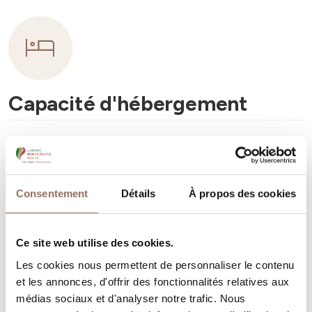
Capacité d'hébergement
Rooms number:
6
Nombre de salles de bains:
6
Beds number:
12
Consentement
Détails
À propos des cookies
Ce site web utilise des cookies.
Les cookies nous permettent de personnaliser le contenu
et les annonces, d'offrir des fonctionnalités relatives aux
Vos vacances
médias sociaux et d'analyser notre trafic. Nous