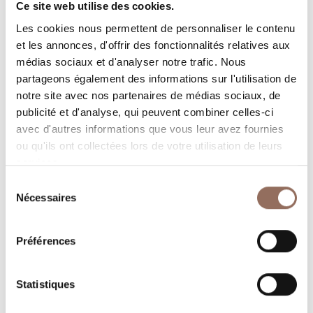
Nombre de salles de bains:
3
Ce site web utilise des cookies.
Beds number:
6
Les cookies nous permettent de personnaliser le contenu
et les annonces, d'offrir des fonctionnalités relatives aux
médias sociaux et d'analyser notre trafic. Nous
partageons également des informations sur l'utilisation de
notre site avec nos partenaires de médias sociaux, de
publicité et d'analyse, qui peuvent combiner celles-ci
avec d'autres informations que vous leur avez fournies
Vos vacances
ou qu'ils ont collectées lors de votre utilisation de leurs
services.
Programmez où dormir, où manger, quoi faire et visiter
Sélection
dans chaque coin de Langhe Monferrato Roero, tout en
Nécessaires
du
gardant un œil sur la météo en temps réel
consentement
Préférences
Statistiques