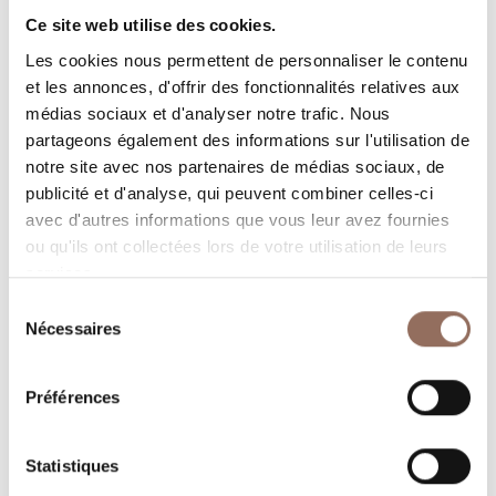
Rooms number:
3
Ce site web utilise des cookies.
Nombre de salles de bains:
3
Les cookies nous permettent de personnaliser le contenu
Beds number:
6
et les annonces, d'offrir des fonctionnalités relatives aux
médias sociaux et d'analyser notre trafic. Nous
partageons également des informations sur l'utilisation de
notre site avec nos partenaires de médias sociaux, de
publicité et d'analyse, qui peuvent combiner celles-ci
avec d'autres informations que vous leur avez fournies
Vos vacances
ou qu'ils ont collectées lors de votre utilisation de leurs
services.
Programmez où dormir, où manger, quoi faire et visiter
Sélection
Nécessaires
du
dans chaque coin de Langhe Monferrato Roero, tout en
consentement
gardant un œil sur la météo en temps réel
Préférences
Statistiques