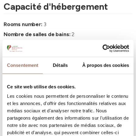
Capacité d'hébergement
Rooms number:
3
Nombre de salles de bains:
2
Beds number:
4
Consentement
Détails
À propos des cookies
Ce site web utilise des cookies.
Vos vacances
Les cookies nous permettent de personnaliser le contenu
et les annonces, d'offrir des fonctionnalités relatives aux
Programmez où dormir, où manger, quoi faire et visiter
médias sociaux et d'analyser notre trafic. Nous
dans chaque coin de Langhe Monferrato Roero, tout en
partageons également des informations sur l'utilisation de
gardant un œil sur la météo en temps réel
notre site avec nos partenaires de médias sociaux, de
publicité et d'analyse, qui peuvent combiner celles-ci