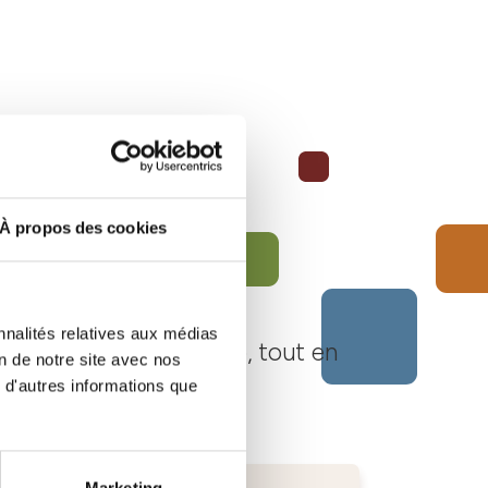
À propos des cookies
nnalités relatives aux médias
Langhe Monferrato Roero, tout en
on de notre site avec nos
 d'autres informations que