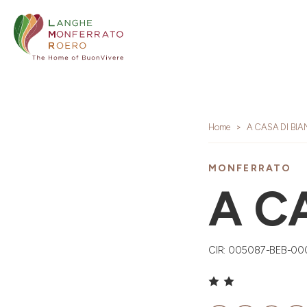
Home
A CASA DI BI
MONFERRATO
A C
CIR: 005087-BEB-00