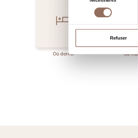
Nécessaires
du
consentement
Refuser
Où dormir
Où ma