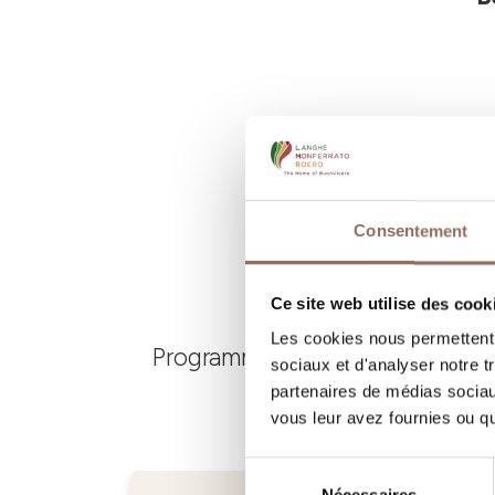
Consentement
Ce site web utilise des cook
Les cookies nous permettent d
Programmez où dormir, où manger
sociaux et d'analyser notre t
partenaires de médias sociaux
vous leur avez fournies ou qu'
Sélection