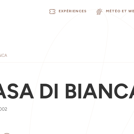
EXPÉRIENCES
MÉTÉO ET W
ANCA
ASA DI BIANC
002