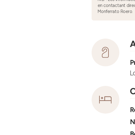
en contactant dire
Monferrato Roero.
A
P
L
C
R
N
B