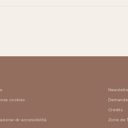
es
Newslette
enze cookies
Demande 
y
Credits
razione-di-accessibilità
Zone de 