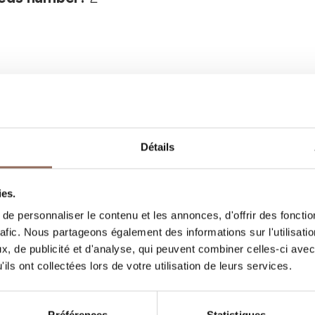
Détails
Vos vacances
ies.
e personnaliser le contenu et les annonces, d'offrir des fonctio
, quoi faire et visiter dans chaque coin de 
rafic. Nous partageons également des informations sur l'utilisati
gardant un œil sur la météo en temps réel
, de publicité et d'analyse, qui peuvent combiner celles-ci avec
ils ont collectées lors de votre utilisation de leurs services.