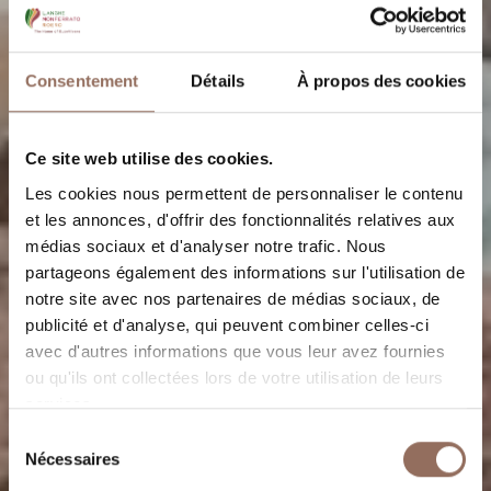
Consentement
Détails
À propos des cookies
Ce site web utilise des cookies.
Les cookies nous permettent de personnaliser le contenu
et les annonces, d'offrir des fonctionnalités relatives aux
médias sociaux et d'analyser notre trafic. Nous
partageons également des informations sur l'utilisation de
notre site avec nos partenaires de médias sociaux, de
publicité et d'analyse, qui peuvent combiner celles-ci
avec d'autres informations que vous leur avez fournies
ou qu'ils ont collectées lors de votre utilisation de leurs
Azienda Agricola
services.
Carlo Romana
Sélection
Nécessaires
du
consentement