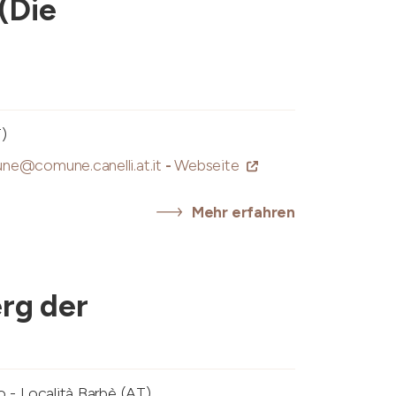
(Die
T)
ne@comune.canelli.at.it
-
Webseite
Mehr erfahren
rg der
o - Località Barbè (AT)