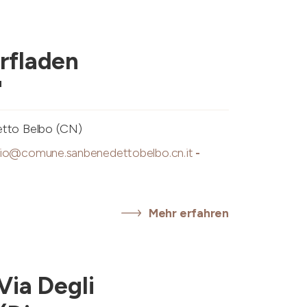
rfladen
"
etto Belbo (CN)
cio@comune.sanbenedettobelbo.cn.it
-
Mehr erfahren
Via Degli