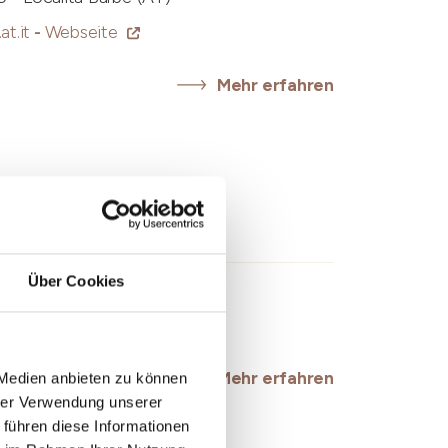
t.it
-
Webseite
Mehr erfahren
Über Cookies
nforte d'Alba (CN)
eite
Mehr erfahren
 Medien anbieten zu können
hrer Verwendung unserer
 führen diese Informationen