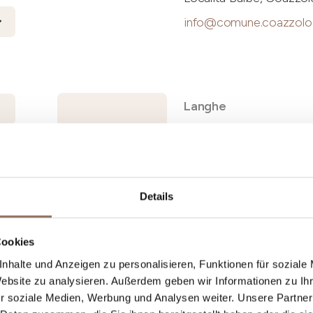
info@comune.coazzolo.a
Langhe
Auditorium
Horszowski
Details
Via del Carretto, 16, Mo
+39 0173 78202
-
Webs
Cookies
nhalte und Anzeigen zu personalisieren, Funktionen für soziale
Website zu analysieren. Außerdem geben wir Informationen zu I
r soziale Medien, Werbung und Analysen weiter. Unsere Partner
Langhe