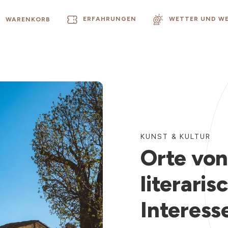
ERFAHRUNGEN
WETTER UND W
WARENKORB
KUNST & KULTUR
Orte vo
literari
Interess