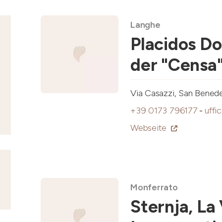
Langhe
Placidos Do
der "Censa
Via Casazzi, San Bened
+39 0173 796177
-
uffi
Webseite
Monferrato
Sternja, La 