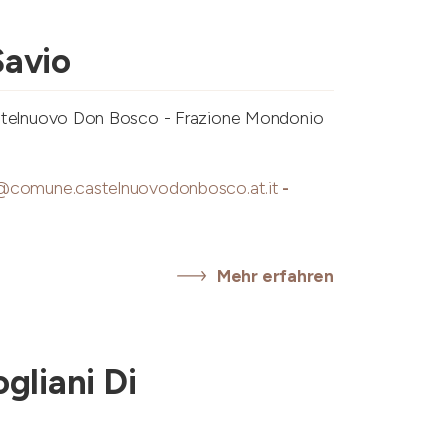
n
avio
stelnuovo Don Bosco - Frazione Mondonio
@comune.castelnuovodonbosco.at.it
-
Mehr erfahren
gliani Di