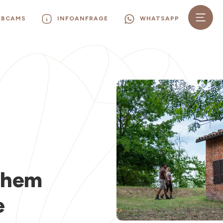
EBCAMS
INFOANFRAGE
WHATSAPP
n
schem
e