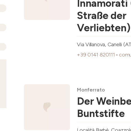
Innamorati 
Straße der
Verliebten)
Via Villanova, Canelli (A
+39 0141 820111
-
comu
Monferrato
Der Weinbe
Buntstifte
Località Barbè, Coazzol