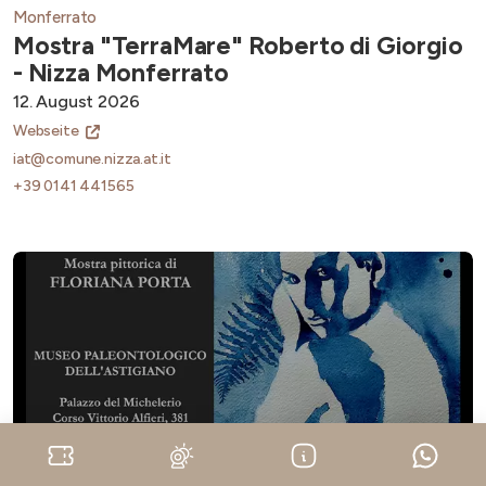
Monferrato
Mostra "TerraMare" Roberto di Giorgio
- Nizza Monferrato
12. August 2026
Webseite
iat@comune.nizza.at.it
+39 0141 441565