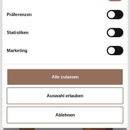
Monferrato
Exhibition: “Dalla Terra alla Terrà” -
Präferenzen
Loazzolo
11. August 2026
Statistiken
info@isolabelladellacroce.it
+39 0144 87166
Marketing
Alle zulassen
Auswahl erlauben
Ablehnen