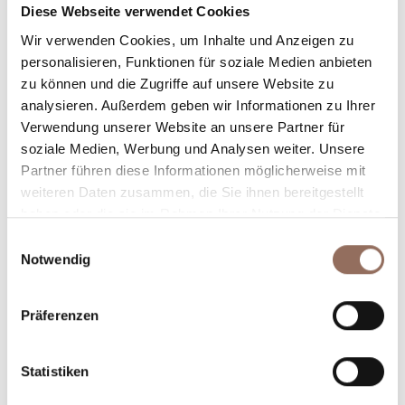
Rooms number:
5
Diese Webseite verwendet Cookies
Anzahl Badezimmer:
5
Wir verwenden Cookies, um Inhalte und Anzeigen zu
Beds number:
10
personalisieren, Funktionen für soziale Medien anbieten
zu können und die Zugriffe auf unsere Website zu
analysieren. Außerdem geben wir Informationen zu Ihrer
Verwendung unserer Website an unsere Partner für
soziale Medien, Werbung und Analysen weiter. Unsere
Partner führen diese Informationen möglicherweise mit
weiteren Daten zusammen, die Sie ihnen bereitgestellt
Dein Urlaub
haben oder die sie im Rahmen Ihrer Nutzung der Dienste
gesammelt haben.
Einwilligungsauswahl
Plane, wo du übernachtest und isst, was du in jedem
Notwendig
Winkel des Langhe Monferrato Roero unternehmen
willst, mit einem Blick aufs Wetter in Echtzeit.
Präferenzen
Statistiken