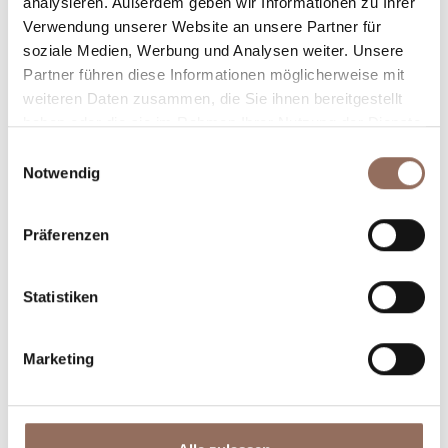
Dein Urlaub
analysieren. Außerdem geben wir Informationen zu Ihrer
Verwendung unserer Website an unsere Partner für
Plane, wo du übernachtest und isst, was du in jedem
soziale Medien, Werbung und Analysen weiter. Unsere
Partner führen diese Informationen möglicherweise mit
Winkel des Langhe Monferrato Roero unternehmen
weiteren Daten zusammen, die Sie ihnen bereitgestellt
willst, mit einem Blick aufs Wetter in Echtzeit.
haben oder die sie im Rahmen Ihrer Nutzung der Dienste
gesammelt haben.
Einwilligungsauswahl
Notwendig
Präferenzen
Statistiken
Unterkünfte
Essen und
Trinken
Marketing