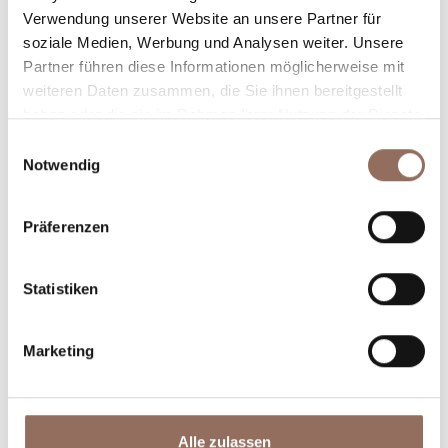
Verwendung unserer Website an unsere Partner für
Plane, wo du übernachtest und isst, was du in jedem
soziale Medien, Werbung und Analysen weiter. Unsere
Winkel des Langhe Monferrato Roero unternehmen
Partner führen diese Informationen möglicherweise mit
willst, mit einem Blick aufs Wetter in Echtzeit.
weiteren Daten zusammen, die Sie ihnen bereitgestellt
haben oder die sie im Rahmen Ihrer Nutzung der Dienste
gesammelt haben.
Einwilligungsauswahl
Notwendig
Präferenzen
Statistiken
Unterkünfte
Essen und
Trinken
Marketing
Alle zulassen