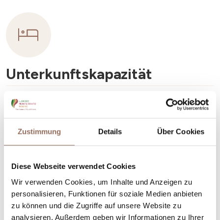
Unterkunftskapazität
Rooms number:
2
Anzahl Badezimmer:
2
Zustimmung
Details
Über Cookies
Beds number:
4
Diese Webseite verwendet Cookies
Wir verwenden Cookies, um Inhalte und Anzeigen zu
personalisieren, Funktionen für soziale Medien anbieten
zu können und die Zugriffe auf unsere Website zu
Dein Urlaub
analysieren. Außerdem geben wir Informationen zu Ihrer