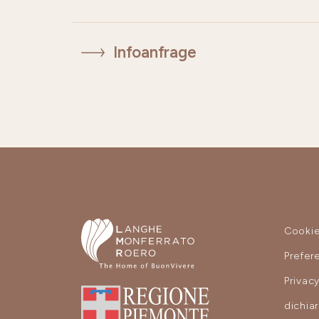
Infoanfrage
Cooki
Prefer
Privac
dichia