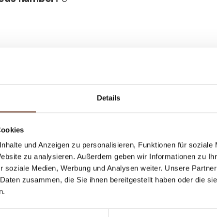
Details
Dein Urlaub
Cookies
nhalte und Anzeigen zu personalisieren, Funktionen für soziale
st, was du in jedem Winkel des Langhe Monferr
Website zu analysieren. Außerdem geben wir Informationen zu I
r soziale Medien, Werbung und Analysen weiter. Unsere Partner
einem Blick aufs Wetter in Echtzeit.
 Daten zusammen, die Sie ihnen bereitgestellt haben oder die s
n.