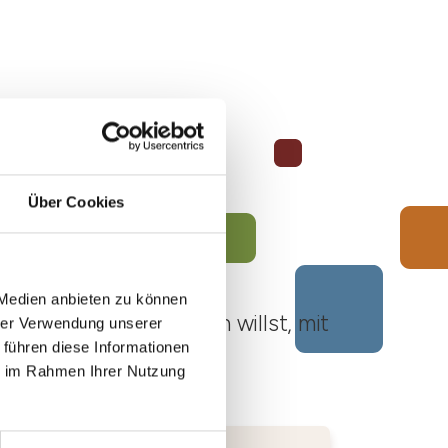
Über Cookies
 Medien anbieten zu können
ato Roero unternehmen willst, mit
hrer Verwendung unserer
 führen diese Informationen
ie im Rahmen Ihrer Nutzung