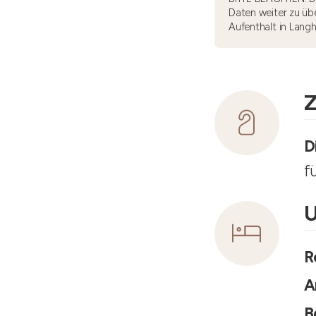
Daten weiter zu übe
Aufenthalt in Lang
Z
D
f
U
R
A
B