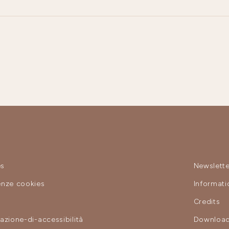
es
Newslette
enze cookies
Informat
y
Credits
razione-di-accessibilità
Download