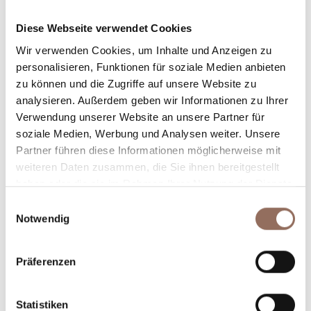
Unterkunftskapazität
Diese Webseite verwendet Cookies
Rooms number:
7
Wir verwenden Cookies, um Inhalte und Anzeigen zu
Anzahl Badezimmer:
5
personalisieren, Funktionen für soziale Medien anbieten
zu können und die Zugriffe auf unsere Website zu
Beds number:
21
analysieren. Außerdem geben wir Informationen zu Ihrer
Verwendung unserer Website an unsere Partner für
soziale Medien, Werbung und Analysen weiter. Unsere
Partner führen diese Informationen möglicherweise mit
weiteren Daten zusammen, die Sie ihnen bereitgestellt
haben oder die sie im Rahmen Ihrer Nutzung der Dienste
Dein Urlaub
gesammelt haben.
Einwilligungsauswahl
Notwendig
Plane, wo du übernachtest und isst, was du in jedem
Winkel des Langhe Monferrato Roero unternehmen
Präferenzen
willst, mit einem Blick aufs Wetter in Echtzeit.
Statistiken