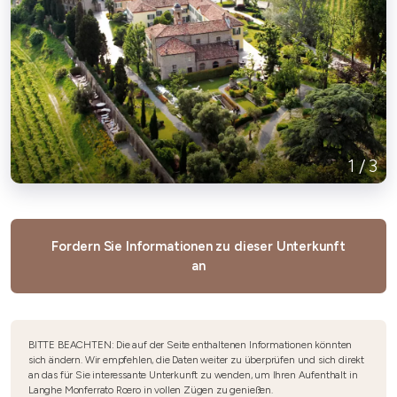
1
/
3
Fordern Sie Informationen zu dieser Unterkunft
an
BITTE BEACHTEN: Die auf der Seite enthaltenen Informationen könnten
sich ändern. Wir empfehlen, die Daten weiter zu überprüfen und sich direkt
an das für Sie interessante Unterkunft zu wenden, um Ihren Aufenthalt in
Langhe Monferrato Roero in vollen Zügen zu genießen.