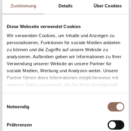
Zustimmung
Details
Über Cookies
Diese Webseite verwendet Cookies
Unterkunftskapazität
Wir verwenden Cookies, um Inhalte und Anzeigen zu
personalisieren, Funktionen für soziale Medien anbieten
Rooms number:
36
zu können und die Zugriffe auf unsere Website zu
Anzahl Badezimmer:
46
analysieren. Außerdem geben wir Informationen zu Ihrer
Verwendung unserer Website an unsere Partner für
Beds number:
71
soziale Medien, Werbung und Analysen weiter. Unsere
Partner führen diese Informationen möglicherweise mit
weiteren Daten zusammen, die Sie ihnen bereitgestellt
haben oder die sie im Rahmen Ihrer Nutzung der Dienste
gesammelt haben.
Einwilligungsauswahl
Notwendig
Dein Urlaub
Präferenzen
Plane, wo du übernachtest und isst, was du in jedem