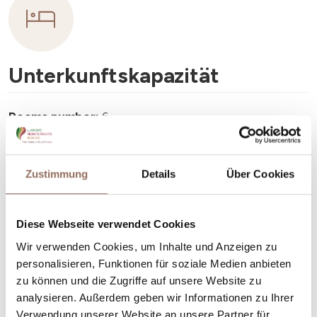
Unterkunftskapazität
Rooms number:
6
Anzahl Badezimmer:
6
Beds number:
10
Zustimmung
Details
Über Cookies
Diese Webseite verwendet Cookies
Wir verwenden Cookies, um Inhalte und Anzeigen zu
personalisieren, Funktionen für soziale Medien anbieten
Dein Urlaub
zu können und die Zugriffe auf unsere Website zu
analysieren. Außerdem geben wir Informationen zu Ihrer
Plane, wo du übernachtest und isst, was du in jedem
Verwendung unserer Website an unsere Partner für