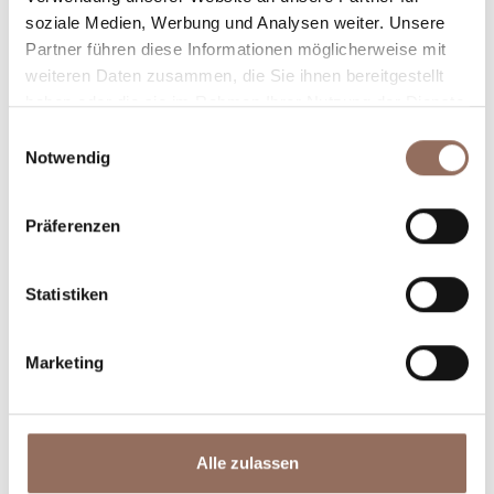
Winkel des Langhe Monferrato Roero unternehmen
soziale Medien, Werbung und Analysen weiter. Unsere
willst, mit einem Blick aufs Wetter in Echtzeit.
Partner führen diese Informationen möglicherweise mit
weiteren Daten zusammen, die Sie ihnen bereitgestellt
haben oder die sie im Rahmen Ihrer Nutzung der Dienste
gesammelt haben.
Einwilligungsauswahl
Notwendig
Präferenzen
Unterkünfte
Essen und
Statistiken
Trinken
Marketing
Alle zulassen