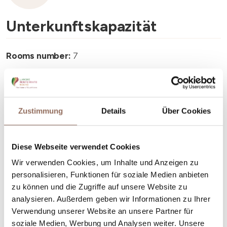
Unterkunftskapazität
Rooms number:
7
Anzahl Badezimmer:
6
Beds number:
18
Zustimmung
Details
Über Cookies
Diese Webseite verwendet Cookies
Wir verwenden Cookies, um Inhalte und Anzeigen zu
Dein Urlaub
personalisieren, Funktionen für soziale Medien anbieten
zu können und die Zugriffe auf unsere Website zu
Plane, wo du übernachtest und isst, was du in jedem
analysieren. Außerdem geben wir Informationen zu Ihrer
Winkel des Langhe Monferrato Roero unternehmen
Verwendung unserer Website an unsere Partner für
willst, mit einem Blick aufs Wetter in Echtzeit.
soziale Medien, Werbung und Analysen weiter. Unsere