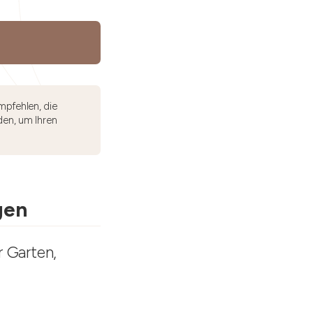
mpfehlen, die
den, um Ihren
gen
r Garten,