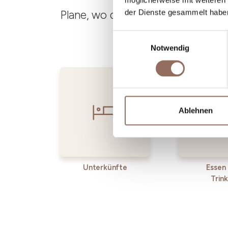
möglicherweise mit weiteren
der Dienste gesammelt habe
Plane, wo du übernachtest und is
Einwilligungsauswahl
Notwendig
Ablehnen
Unterkünfte
Essen
Trin